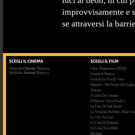
luci al neon, in cui p
improvvisamente e s
se attraversi la barrie
SCEGLI IL CINEMA
SCEGLI IL FILM
Multisala
Cinecity
Mantova
Cime Tempestose [2026]
Multisala
Ariston
Mantova
Fammi Il Piacere
Greta E Le Favole Vere
Hamnet - Nel Nome Del Figlio
Hokum
I Colori Del Tempo
Il Diavolo Veste Prada 2
La Fine Di Oak Street
La Vendetta Perfetta - Bear Co
La Vita Va Così
Le Città Di Pianura
Le Cose Non Dette
Michael