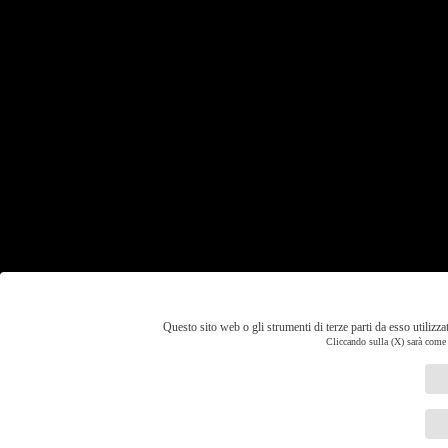
Questo sito web o gli strumenti di terze parti da esso utilizza
Cliccando sulla (X) sarà come r