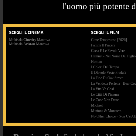
l'uomo più potente d
SCEGLI IL CINEMA
SCEGLI IL FILM
Multisala
Cinecity
Mantova
Cime Tempestose [2026]
Multisala
Ariston
Mantova
Fammi Il Piacere
Greta E Le Favole Vere
Hamnet - Nel Nome Del Figlio
Hokum
I Colori Del Tempo
Il Diavolo Veste Prada 2
La Fine Di Oak Street
La Vendetta Perfetta - Bear Co
La Vita Va Così
Le Città Di Pianura
Le Cose Non Dette
Michael
Minions & Monsters
No Other Choice - Non C'è Altr