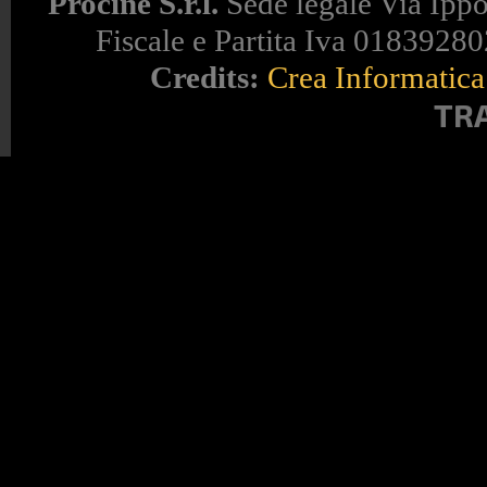
Procine S.r.l.
Sede legale Via Ippo
Fiscale e Partita Iva 018392802
Credits:
Crea Informatica 
TR