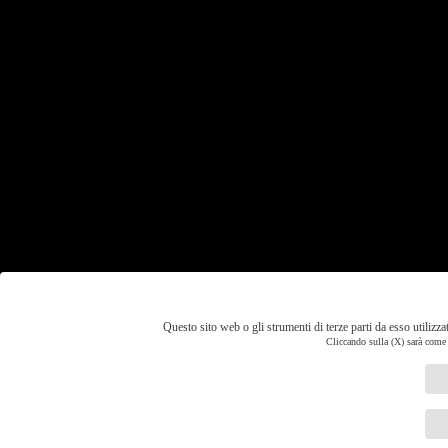
Questo sito web o gli strumenti di terze parti da esso utilizza
Cliccando sulla (X) sarà come r