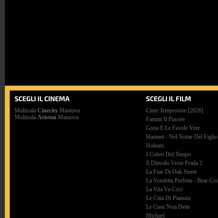
SCEGLI IL CINEMA
SCEGLI IL FILM
Multisala
Cinecity
Mantova
Cime Tempestose [2026]
Multisala
Ariston
Mantova
Fammi Il Piacere
Greta E Le Favole Vere
Hamnet - Nel Nome Del Figlio
Hokum
I Colori Del Tempo
Il Diavolo Veste Prada 2
La Fine Di Oak Street
La Vendetta Perfetta - Bear Co
La Vita Va Così
Le Città Di Pianura
Le Cose Non Dette
Michael