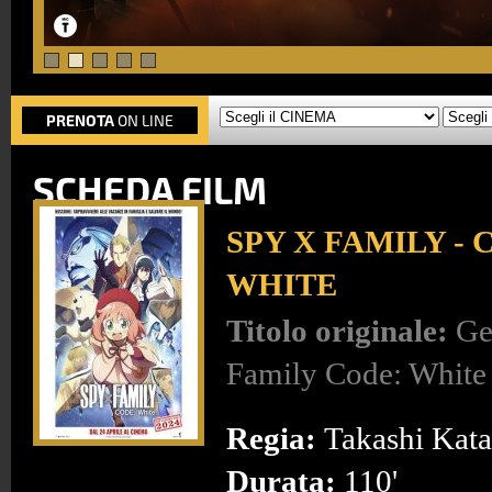
PRENOTA
ON LINE
SCHEDA FILM
SPY X FAMILY - 
WHITE
Titolo originale:
Ge
Family Code: White
Regia:
Takashi Kata
Durata:
110'