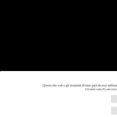
Questo sito web o gli strumenti di terze parti da esso utilizza
Cliccando sulla (X) sarà come r