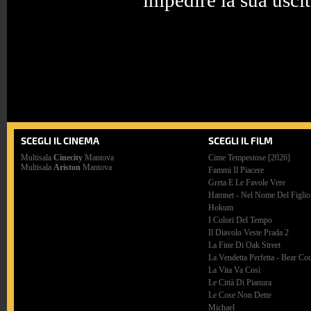
impedire la sua uscit
SCEGLI IL CINEMA
SCEGLI IL FILM
Multisala
Cinecity
Mantova
Cime Tempestose [2026]
Multisala
Ariston
Mantova
Fammi Il Piacere
Greta E Le Favole Vere
Hamnet - Nel Nome Del Figlio
Hokum
I Colori Del Tempo
Il Diavolo Veste Prada 2
La Fine Di Oak Street
La Vendetta Perfetta - Bear Co
La Vita Va Così
Le Città Di Pianura
Le Cose Non Dette
Michael