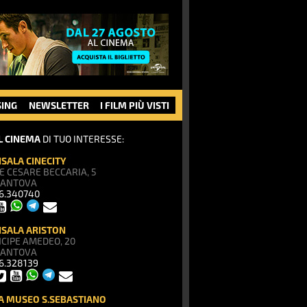
SING
NEWSLETTER
I FILM PIÙ VISTI
IL CINEMA
DI TUO INTERESSE:
SALA CINECITY
E CESARE BECCARIA, 5
MANTOVA
76.340740
SALA ARISTON
NCIPE AMEDEO, 20
MANTOVA
76.328139
 MUSEO S.SEBASTIANO