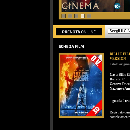
PRENOTA
ON LINE
SCHEDA FILM
BILLIE EIL
VERSION
Titolo origina
Cast:
Billie Ei
Durata:
0'
Genere:
Docu
Nazione e An
guarda il
tra
Registrato dura
completamente