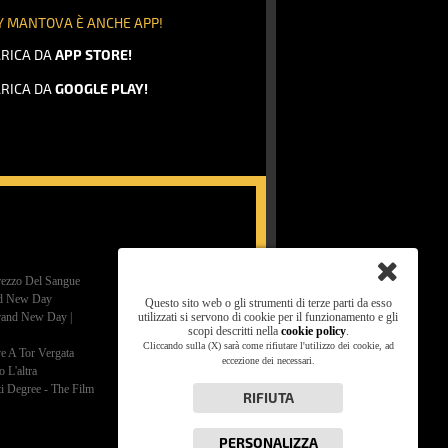
Y MANTOVA È ANCHE APP!
RICA DA
APP STORE!
RICA DA
GOOGLE PLAY!
rezzo Del Sangue
nd New Day
Questo sito web o gli strumenti di terze parti da esso
rand New Day |
utilizzati si servono di cookie per il funzionamento e gli
scopi descritti nella
cookie policy
.
Cliccando sulla (X) sarà come rifiutare l'utilizzo dei cookie, ad
ve A Tor Vergata
eccezione dei necessari.
 L'altra
ti Degree - The Film
RIFIUTA
PERSONALIZZA