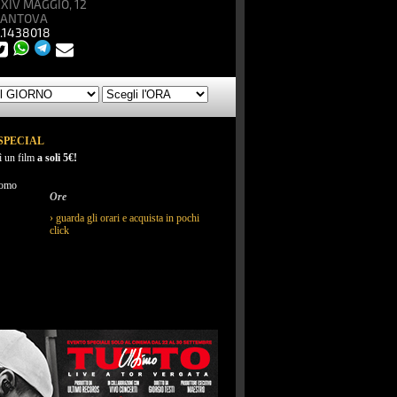
XIV MAGGIO, 12
MANTOVA
4.1438018
SPECIAL
ì un film
a soli 5€!
Ore
› guarda gli orari e acquista in pochi
click