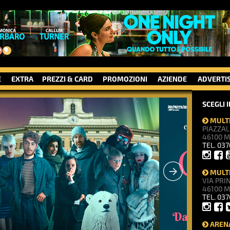
E
EXTRA
PREZZI & CARD
PROMOZIONI
AZIENDE
ADVERTI
SCEGLI 
MULTI
PIAZZAL
46100 
TEL. 03
MULTI
VIA PRI
46100 
TEL. 03
ARENA