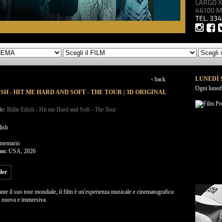
LARGO X
46100 
TEL. 33
LUNEDÌ 
‹ back
Ogni luned
ISH - HIT ME HARD AND SOFT - THE TOUR | 3D ORIGINAL
le:
Billie Eilish - Hit me Hard and Soft - The Tour
lish
mentario
no:
USA, 2026
iler
nte il suo tour mondiale, il film è un'esperienza musicale e cinematografica
 nuova e immersiva.