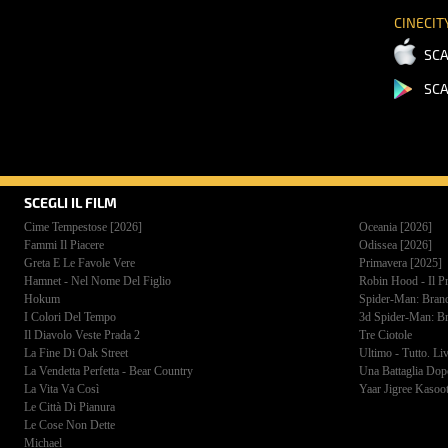
CINECIT
SCA
SCA
SCEGLI IL FILM
Cime Tempestose [2026]
Oceania [2026]
Fammi Il Piacere
Odissea [2026]
Greta E Le Favole Vere
Primavera [2025]
Hamnet - Nel Nome Del Figlio
Robin Hood - Il P
Hokum
Spider-Man: Bra
I Colori Del Tempo
3d Spider-Man: B
Il Diavolo Veste Prada 2
Tre Ciotole
La Fine Di Oak Street
Ultimo - Tutto. Li
La Vendetta Perfetta - Bear Country
Una Battaglia Dopo
La Vita Va Così
Yaar Jigree Kasoo
Le Città Di Pianura
Le Cose Non Dette
Michael