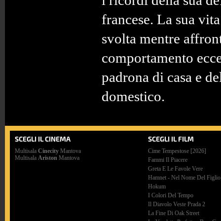
i ricordi della sua d
francese. La sua vit
svolta mentre affront
comportamento eccen
padrona di casa e de
domestico.
SCEGLI IL CINEMA
SCEGLI IL FILM
Multisala
Cinecity
Mantova
Cime Tempestose [2026]
Multisala
Ariston
Mantova
Fammi Il Piacere
Greta E Le Favole Vere
Hamnet - Nel Nome Del Figlio
Hokum
I Colori Del Tempo
Il Diavolo Veste Prada 2
La Fine Di Oak Street