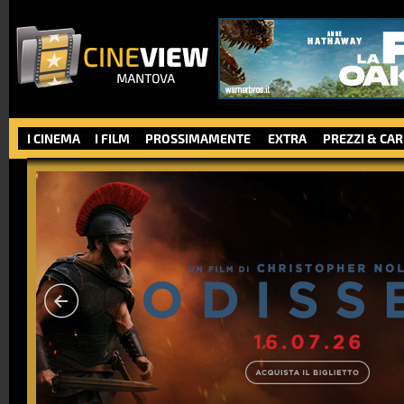
I CINEMA
I FILM
PROSSIMAMENTE
EXTRA
PREZZI & CA