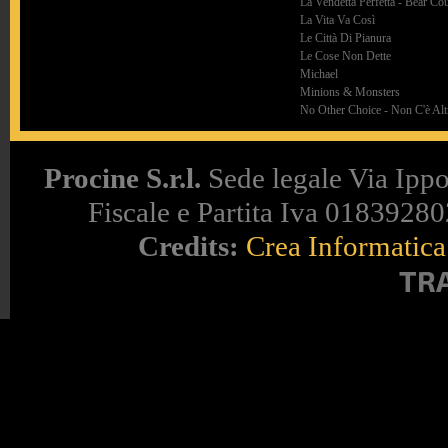
La Vendetta Perfetta - Bear Co
La Vita Va Così
Le Città Di Pianura
Le Cose Non Dette
Michael
Minions & Monsters
No Other Choice - Non C'è Altr
Procine S.r.l.
Sede legale Via Ippo
Fiscale e Partita Iva 018392802
Credits:
Crea Informatica 
TR