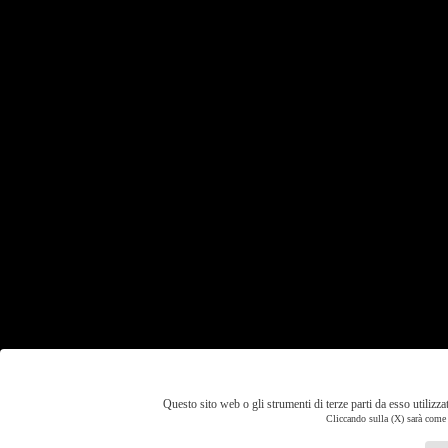
Questo sito web o gli strumenti di terze parti da esso utilizza
Cliccando sulla (X) sarà come r