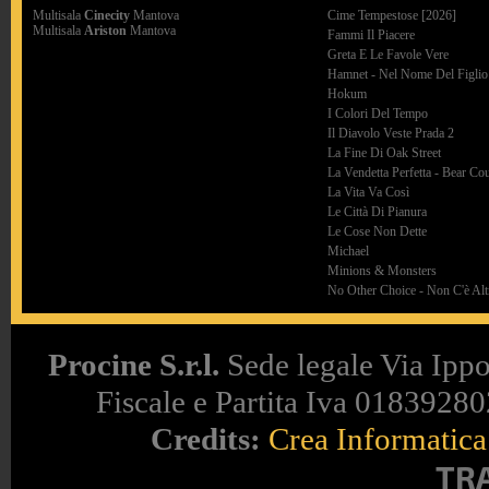
Multisala
Cinecity
Mantova
Cime Tempestose [2026]
Multisala
Ariston
Mantova
Fammi Il Piacere
Greta E Le Favole Vere
Hamnet - Nel Nome Del Figlio
Hokum
I Colori Del Tempo
Il Diavolo Veste Prada 2
La Fine Di Oak Street
La Vendetta Perfetta - Bear Co
La Vita Va Così
Le Città Di Pianura
Le Cose Non Dette
Michael
Minions & Monsters
No Other Choice - Non C'è Altr
Procine S.r.l.
Sede legale Via Ippo
Fiscale e Partita Iva 018392802
Credits:
Crea Informatica 
TR