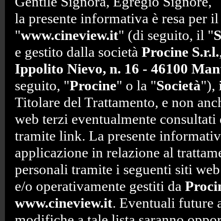
Gentile Signora, Egregio Signore,
la presente informativa è resa per il 
"
www.cineview.it
" (di seguito, il "
S
e gestito dalla società
Procine S.r.l.
Ippolito Nievo, n. 16 - 46100 Ma
seguito, "
Procine
" o la "
Società
"),
Titolare del Trattamento, e non anche
web terzi eventualmente consultati 
tramite link. La presente informativ
applicazione in relazione al trattam
personali tramite i seguenti siti web 
e/o operativamente gestiti da
Proci
www.cineview.it
. Eventuali future
modifiche a tale lista saranno opp